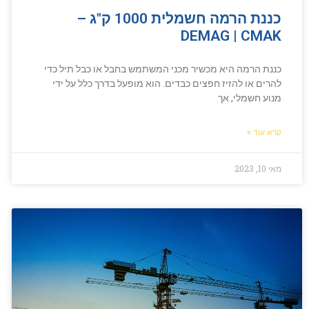
כננת הרמה חשמלית 1000 ק"ג –
DEMAG | CMAK
כננת הרמה היא מכשיר מכני המשתמש בחבל או כבל תיל כדי
להרים או להזיז חפצים כבדים. הוא מופעל בדרך כלל על ידי
מנוע חשמלי, אך
קרא עוד »
מאי 10, 2023