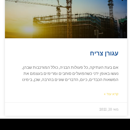
עגורן צריח
אם בעת העתיקה, כל פעולות הבניה, כולל המורכבות שבהן,
נעשו באופן ידני כשהפועלים סוחבים ומרימים בעצמם את
המשאות הכבדים, כיום, הדברים שונים בהרבה, שכן, בימינו
קרא עוד »
מאי 10, 2021