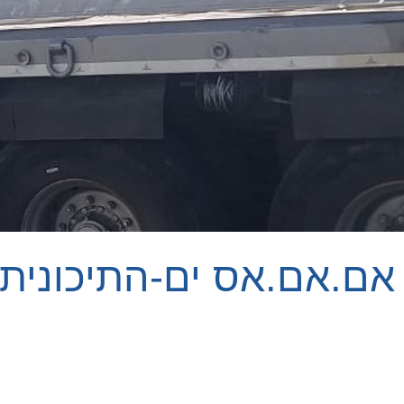
אם.אם.אס ים-התיכונית