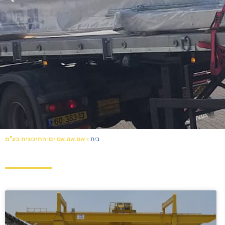
אם.אם.אס ים-התיכונית בע”מ
»
בית