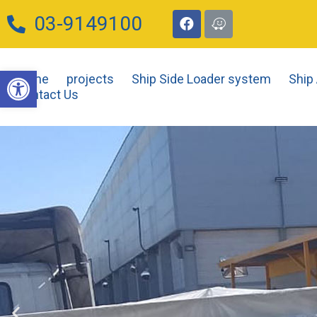
03-9149100
Open toolbar
Home
projects
Ship Side Loader system
Ship
Contact Us