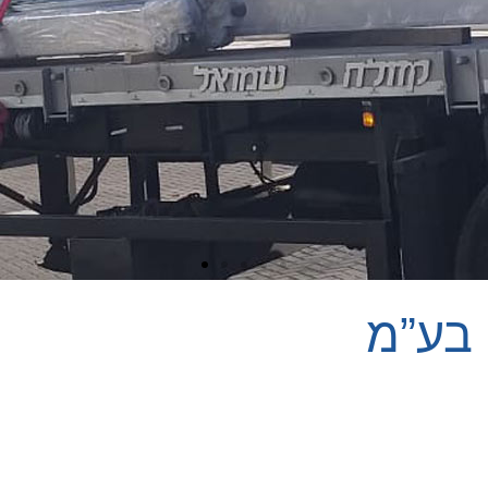
 בע”מ