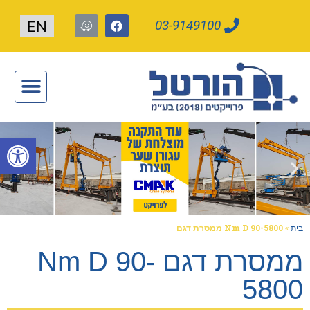
03-9149100
EN
תעשייה חכמה 4.0
פתח
בית
»
Nm D 90-5800 ממסרת דגם
ממסרת דגם Nm D 90-
5800