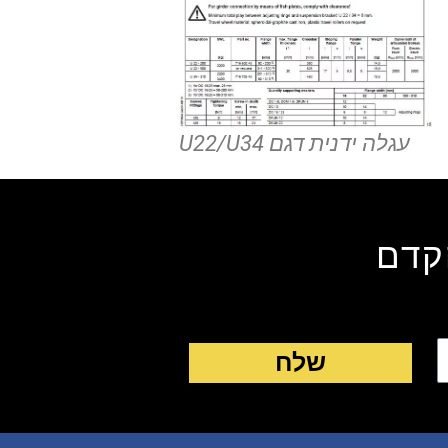
עגלה ידנית דגם U22/U34
קדם
שלח