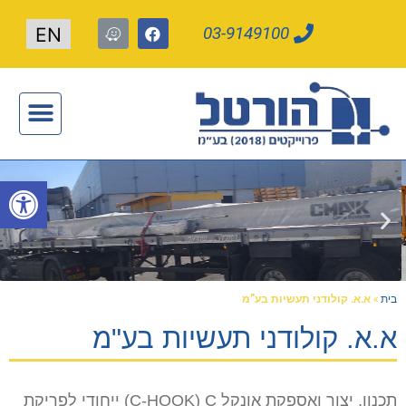
03-9149100
EN
תעשייה חכמה 4.0
פתח
בית
»
א.א. קולודני תעשיות בע"מ
א.א. קולודני תעשיות בע"מ
תכנון, יצור ואספקת אונקל C-HOOK) C) ייחודי לפריקת